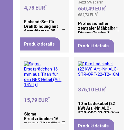
Jetzt
5%
sparen
*
*
4,78 EUR
650,49 EUR
*
684,73 EUR
Einband-Set für
Professioneller
Drahtbindung mit
zentraler Mähbalken
6mm für max. 35
Diesse Garden 3
Blatt, 60 tlg.
97cm
Produktdetails
Produktdetails
*
376,10 EUR
*
15,79 EUR
10 m Ladekabel (22
kW) Art.-Nr. ALC-
STR-OPT-22-T2-10M
Sigma
Ersatzrädchen 16
mm aus Titan für den
Produktdetails
NEX Hebel (Art.