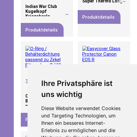
Super Thermo Longs
Indian War Club
Kugelkopf
Kriegskeule
Produktdetails
Produktdetails
Jetzt
-33%
sparen
*
19,99 EUR
*
39,90 EUR
Ihre Privatsphäre ist
*
14,99 EUR
uns wichtig
Easycover Glass
O-Ring /
Protector Canon
Behälterdichtung
EOS R
passend zu Zirkel
Diese Website verwendet Cookies
Filteranlage,Ø 600
und Targeting Technologien, um
Produktdetails
Produktdetails
Ihnen ein besseres Internet-
Erlebnis zu ermöglichen und die