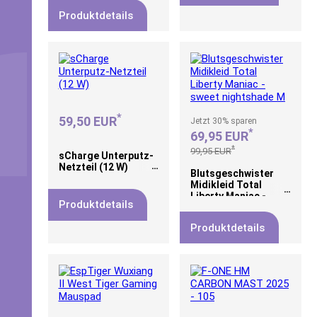
14NT) |
Produktdetails
*
59,50 EUR
Jetzt
30%
sparen
*
69,95 EUR
*
99,95 EUR
sCharge Unterputz-
Netzteil (12 W)
Blutsgeschwister
Midikleid Total
Liberty Maniac -
Produktdetails
sweet nightshade M
Produktdetails