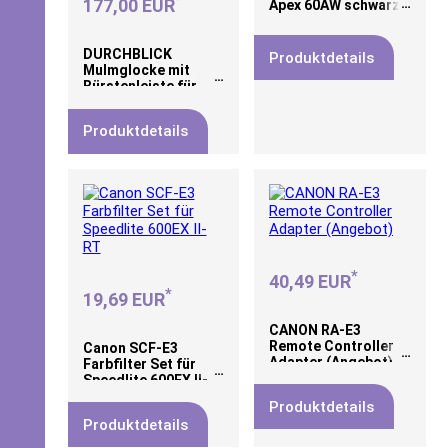
*
177,00 EUR
Apex 60AW schwarz
DURCHBLICK
Produktdetails
Mulmglocke mit
Bürstenleiste für
FANGO 2000,
TORPEDO und
Produktdetails
TORPEDO ULTRA
*
40,49 EUR
*
19,69 EUR
CANON RA-E3
Remote Controller
Canon SCF-E3
Adapter (Angebot)
Farbfilter Set für
Speedlite 600EX II-
RT
Produktdetails
Produktdetails