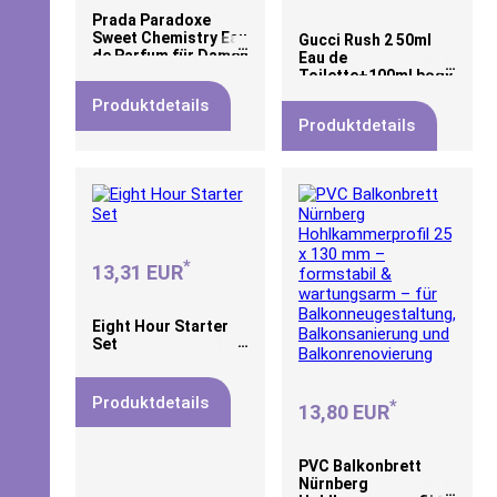
Prada Paradoxe
Sweet Chemistry Eau
Gucci Rush 2 50ml
de Parfum für Damen
Eau de
30 ml
Toilette+100ml body
lotion+100ml shower
Produktdetails
Gel
Produktdetails
*
13,31 EUR
Eight Hour Starter
Set
Produktdetails
*
13,80 EUR
PVC Balkonbrett
Nürnberg