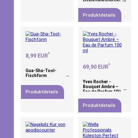
Hohlkammerprofil 25
x 130 mm –
formstabil &
Produktdetails
wartungsarm – für
Balkonneugestaltung,
Balkonsanierung und
Balkonrenovierung
*
8,99 EUR
*
69,90 EUR
Gua-Sha-Tool-
Fischform
Yves Rocher -
Bouquet Ambré –
Produktdetails
Eau de Parfum 100
ml
Produktdetails