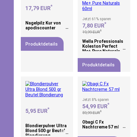
*
17,79 EUR
Jetzt
61%
sparen
Nagelpilz Kur von
*
7,80 EUR
apodiscounter
*
19,99 EUR
Wella Professionals
Produktdetails
Koleston Perfect
Me+ Pure Naturals
60ml
Produktdetails
Jetzt
8%
sparen
*
54,99 EUR
*
5,95 EUR
*
59,99 EUR
Obagi C Fx
Blondierpulver Ultra
Nachtcreme 57 ml
Blond 500 gr Beutel
Blondierung