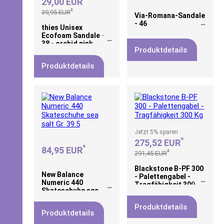
29,00 EUR
*
39,95 EUR
Via-Romana-Sandale
- 46
thies Unisex
Ecofoam Sandale -
38 - orchid pink
Produktdetails
Produktdetails
Jetzt
5%
sparen
*
275,52 EUR
*
84,95 EUR
*
291,45 EUR
Blackstone B-PF 300
New Balance
- Palettengabel -
Numeric 440
Tragfähigkeit 300
Skateschuhe sea
Kg
salt Gr. 39.5
Produktdetails
Produktdetails