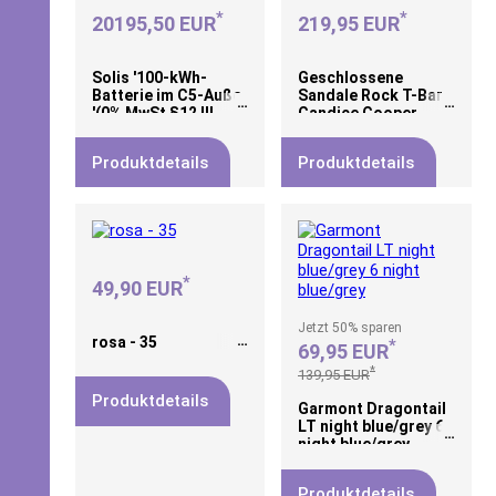
*
*
20195,50 EUR
219,95 EUR
Solis '100-kWh-
Geschlossene
Batterie im C5-Auße
Sandale Rock T-Bar
'(0% MwSt §12 III
Candice Cooper
UstG)
blau, 38
Produktdetails
Produktdetails
*
49,90 EUR
Jetzt
50%
sparen
rosa - 35
*
69,95 EUR
*
139,95 EUR
Produktdetails
Garmont Dragontail
LT night blue/grey 6
night blue/grey
Produktdetails