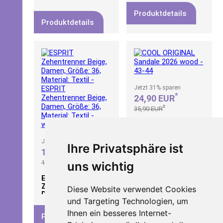
1/2
Produktdetails
Produktdetails
Jetzt
31%
sparen
*
24,90 EUR
*
35,90 EUR
COOL ORIGINAL
Sandale 2026 wood -
43-44
Jetzt
30%
sparen
Ihre Privatsphäre ist
*
13,99 EUR
*
Produktdetails
19,99 EUR
uns wichtig
ESPRIT
Zehentrenner Beige,
Diese Website verwendet Cookies
Damen, Größe: 36,
und Targeting Technologien, um
Material: Textil -
ESPRIT
Ihnen ein besseres Internet-
Produktdetails
Zehentrenner Beige,