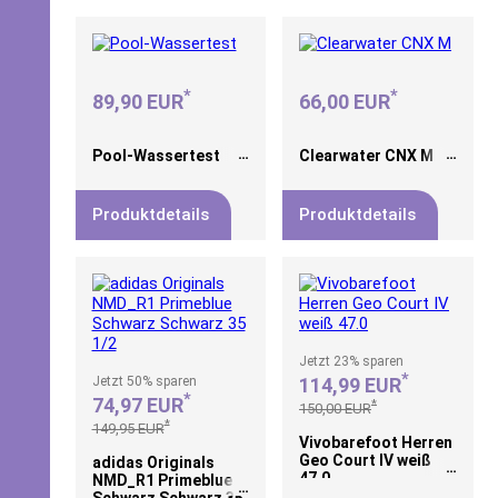
*
*
89,90 EUR
66,00 EUR
Pool-Wassertest
Clearwater CNX M
Produktdetails
Produktdetails
Jetzt
23%
sparen
*
Jetzt
50%
sparen
114,99 EUR
*
74,97 EUR
*
150,00 EUR
*
149,95 EUR
Vivobarefoot Herren
Geo Court IV weiß
adidas Originals
47.0
NMD_R1 Primeblue
Schwarz Schwarz 35