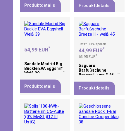
pj2), Synthetik,
Produktdetails
Produktdetails
Textil, Schuhe
Sneaker
Jetzt
30%
sparen
*
*
54,99 EUR
44,99 EUR
*
63,95 EUR
Sandale Madrid Big
Saguaro
Buckle EVA Eggshell
Barfußschuhe
Weiß 39
Breeze II - weiß 45
Produktdetails
Produktdetails