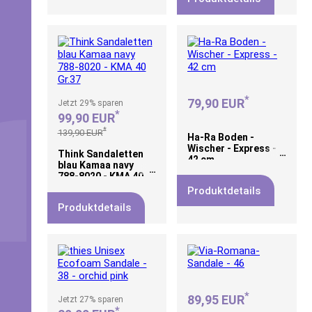
*
79,90 EUR
Jetzt
29%
sparen
*
99,90 EUR
*
139,90 EUR
Ha-Ra Boden -
Wischer - Express -
Think Sandaletten
42 cm
blau Kamaa navy
788-8020 - KMA 40
Gr.37
Produktdetails
Produktdetails
*
89,95 EUR
Jetzt
27%
sparen
*