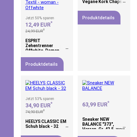
Vegane Kork Chaps
Produktdetails
Jetzt
50%
sparen
*
12,49 EUR
*
24,99 EUR
ESPRIT
Zehentrenner
Offwhite, Damen,
Größe: 36, Material:
Textil - ESPRIT
Produktdetails
Zehentrenner
Offwhite, Damen,
Größe: 36, Material:
Textil - woman -
Offwhite
Jetzt
53%
sparen
*
*
63,99 EUR
34,90 EUR
*
74,90 EUR
Sneaker NEW
HEELYS CLASSIC EM
BALANCE "373",
Schuh black - 32
Herren, Gr. 42,5, weiß
(weiß, grau matter